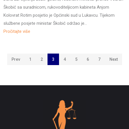
Škobić sa suradnicom, rukovoditeljicom kabineta Anjom
Kolovrat Rotim posjetio je Općinski sud u Lukavcu. Tijekom
službene posjete ministar Škobić održao je…
Pročitajte više
Prev
1
2
3
4
5
6
7
Next