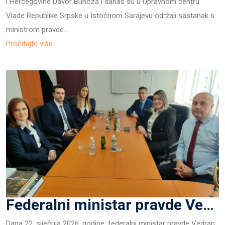
i Hercegovine Davor Bunoza i danas su u Upravnom centru
Vlade Republike Srpske u Istočnom Sarajevu održali sastanak s
ministrom pravde…
Pročitajte više
Federalni ministar pravde Vedran Škobić u posjeti Općinskom sudu u Lukavcu
Dana 22. siječnja 2026. godine, federalni ministar pravde Vedran