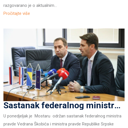
razgovarano je o aktualnim…
Pročitajte više
Sastanak federalnog ministra pravde Vedrana Škobića i ministra pravde Republike Srpske Gorana Selaka, na temu harmonizacije, zaštite i pravne sigurnosti imovine Srpske pravoslavne crkve u Federaciji BiH održan u Mostaru
U ponedjeljak je Mostaru održan sastanak federalnog ministra
pravde Vedrana Škobića i ministra pravde Republike Srpske