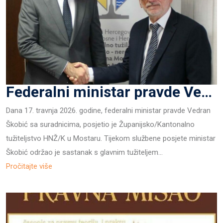
Federalni ministar pravde Vedran Škobić u posjeti Tužiteljstvu Hercegovačko neretvanske Županije /Kantona u Mostaru.
Dana 17. travnja 2026. godine, federalni ministar pravde Vedran
Škobić sa suradnicima, posjetio je Županijsko/Kantonalno
tužiteljstvo HNŽ/K u Mostaru. Tijekom službene posjete ministar
Škobić održao je sastanak s glavnim tužiteljem…
Pročitajte više