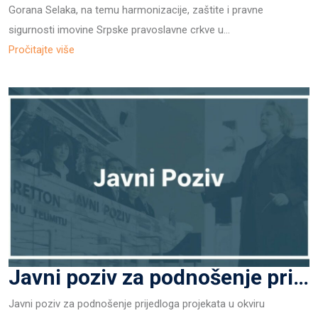
Gorana Selaka, na temu harmonizacije, zaštite i pravne
sigurnosti imovine Srpske pravoslavne crkve u…
Pročitajte više
Javni poziv za podnošenje prijedloga projekata u okviru programa “građani, jednakost, prava i vrijednosti” CERV 2021.-2027.
Javni poziv za podnošenje prijedloga projekata u okviru