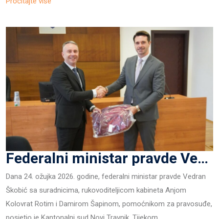
Pročitajte više
Federalni ministar pravde Vedran Škobić sa suradnicima, posjetio je Kantonalni sud Novi Travnik
Dana 24. ožujka 2026. godine, federalni ministar pravde Vedran
Škobić sa suradnicima, rukovoditeljicom kabineta Anjom
Kolovrat Rotim i Damirom Šapinom, pomoćnikom za pravosuđe,
posjetio je Kantonalni sud Novi Travnik. Tijekom…