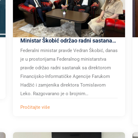
Ministar Škobić održao radni sastanak sa direktorom Financijsko-Informatičke Agencije
Federalni ministar pravde Vedran Škobić, danas
je u prostorijama Federalnog ministarstva
pravde održao radni sastanak sa direktorom
Financijsko-Informatičke Agencije Farukom
Hadžić i zamjenika direktora Tomislavom
Leko. Razgovarano je o brojnim…
Pročitajte više