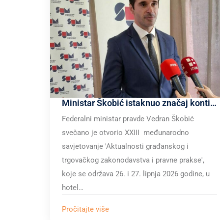
Ministar Škobić istaknuo značaj kontinuiranog dijaloga između akademske zajednice i izvršne \ zakonodavne vlasti u procesu izrade prijedloga zakonskih rješenja
Federalni ministar pravde Vedran Škobić
svečano je otvorio XXIII međunarodno
savjetovanje 'Aktualnosti građanskog i
trgovačkog zakonodavstva i pravne prakse',
koje se održava 26. i 27. lipnja 2026 godine, u
hotel…
Pročitajte više