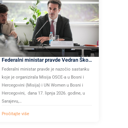
Federalni ministar pravde Vedran Škobić nazočio je sastanku Misije OSCE-a u Bosni i Hercegovini (Misija) i UN Women u Bosni i Hercegovini
Federalni ministar pravde je nazočio sastanku
koje je organizirala Misija OSCE-a u Bosni i
Hercegovini (Misija) i UN Women u Bosni i
Hercegovini, dana 17. lipnja 2026. godine, u
Sarajevu,…
Pročitajte više