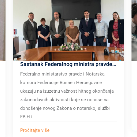
Sastanak Federalnog ministra pravde i Notarske komore F BiH o usvajanju Zakona o notarskoj službi F BiH i seta pratećih zakona
Federalno ministarstvo pravde i Notarska
komora Federacije Bosne i Hercegovine
ukazuju na izuzetnu važnost hitnog okončanja
zakonodavnih aktivnosti koje se odnose na
donošenje novog Zakona o notarskoj službi
FBiH i…
Pročitajte više