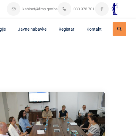
kabinet@fmp.gov.ba
033 975 701
gije
Javne nabavke
Registar
Kontakt