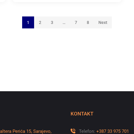
1
2
3
…
7
8
Next
KONTAKT
altera Perića 15, Sarajevo,
Telefon:
+387 33 975 701