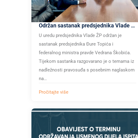
Održan sastanak predsjednika Vlade ŽP i federalnog ministra pravde
U uredu predsjednika Vlade ŽP održan je
sastanak predsjednika Đure Topića i
federalnog ministra pravde Vedrana Škobića.
Tijekom sastanka razgovarano je o temama iz
nadležnosti pravosuđa s posebnim naglaskom
na…
Pročitajte više