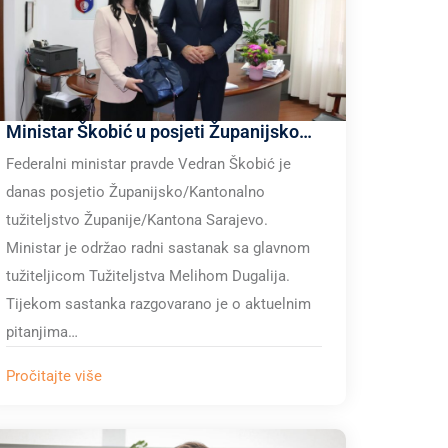
Ministar Škobić u posjeti Županijskom/Kantonalnom tužiteljstvu Županije/Kantona Sarajevo
Federalni ministar pravde Vedran Škobić je
danas posjetio Županijsko/Kantonalno
tužiteljstvo Županije/Kantona Sarajevo.
Ministar je održao radni sastanak sa glavnom
tužiteljicom Tužiteljstva Melihom Dugalija.
Tijekom sastanka razgovarano je o aktuelnim
pitanjima…
Pročitajte više