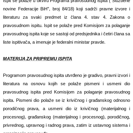
Ispit se polaže u okviru Programa pravosudnog ispita (“Službene
novine Federacije BiH”, broj 84/18) koji sadrži pravne izvore i
literaturu za svaki predmet iz člana 4. stav 4. Zakona o
pravosudnom ispitu. Ispit se polaže pred Komisijom za polaganje
pravosudnog ispita koje se sastoji od predsjednika i četiri člana sa
liste ispitivača, a imenuje je federalni ministar pravde.
MATERIJA ZA PRIPREMU ISPITA
Programom pravosudnog ispita utvrđeno je gradivo, pravni izvori i
literatura na osnovu kojih se polaže pismeni i usmeni dio
pravosudnog ispita pred Komisijom za polaganje pravosudnog
ispita. Pismeni dio polaže se iz krivičnog i građanskog odnosno
porodičnog prava, a usmeni dio iz krivičnog (materijalnog i
procesnog), građanskog (materijalnog i procesnog), porodičnog,
privrednog, upravnog i radnog prava, zatim iz ustavnog sistema i