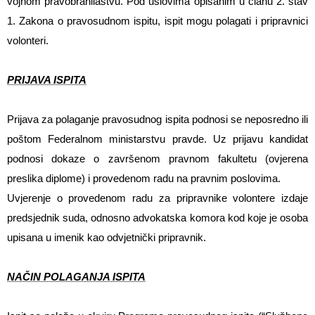
vojnom pravobranilaštvu. Pod uslovima opisanim u članu 2. stav
1. Zakona o pravosudnom ispitu, ispit mogu polagati i pripravnici
volonteri.
PRIJAVA ISPITA
Prijava za polaganje pravosudnog ispita podnosi se neposredno ili
poštom Federalnom ministarstvu pravde. Uz prijavu kandidat
podnosi dokaze o završenom pravnom fakultetu (ovjerena
preslika diplome) i provedenom radu na pravnim poslovima.
Uvjerenje o provedenom radu za pripravnike volontere izdaje
predsjednik suda, odnosno advokatska komora kod koje je osoba
upisana u imenik kao odvjetnički pripravnik.
NAČIN POLAGANJA ISPITA