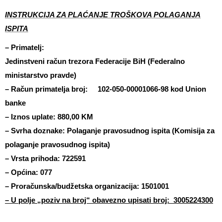
INSTRUKCIJA ZA PLAĆANJE
TROŠKOVA POLAGANJA
ISPITA
– Primatelj:
Jedinstveni račun trezora Federacije BiH (Federalno
ministarstvo pravde)
– Račun primatelja broj: 102-050-00001066-98 kod Union
banke
– Iznos uplate: 880,00 KM
– Svrha doznake: Polaganje pravosudnog ispita (Komisija za
polaganje pravosudnog ispita)
– Vrsta prihoda: 722591
– Općina: 077
– Proračunska/budžetska organizacija: 1501001
– U polje „poziv na broj“ obavezno upisati broj: 3005224300