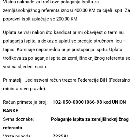
Visina naknade za troškove polaganja ispita za
zemljišnoknjižnog referenta iznosi 400,00 KM za cijeli ispit. Za
popravni ispit uplaćuje se 200,00 KM.
Uplata se vrši nakon što kandidat primi obavijest o terminu
polaganja ispita, a dokaz o uplati se predaje stručnom licu –
tajnici Komisije neposredno prije pristupanja ispitu. Uplata
troškova za polaganje ispita za zemljišnoknjižnog referenta se
vrši na sljedeći način:
Primatelj: Jedinstveni račun trezora Federacije BiH (Federalno
ministarstvo pravde)
Račun primatelja broj:
102-050-00001066-98 kod UNION
BANKE
Svrha doznake:
Polaganje ispita za zemljišnoknjižnog
referenta
Vrsta prihoda:
722591