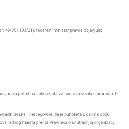
9/05 i 103/21), federalni ministar pravde objavljuje:
a, osigurava potrebna dokumenta za uporabu vozila u prometu, te
ljanin Bosne i Hercegovine, da je punoljetan, da ima opću
va radnog mjesta prema Pravilniku o unutrašnjoj organizaciji