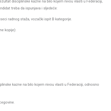
ultat disciplinske kazne na bilo kojem nivou vlasti u Federaciji,
idat treba da ispunjava i sljedeće:
eci radnog staža, vozački ispit B kategorije.
ne kopije):
iplinske kazne na bilo kojem nivou vlasti u Federaciji, odnosno
cegovine.