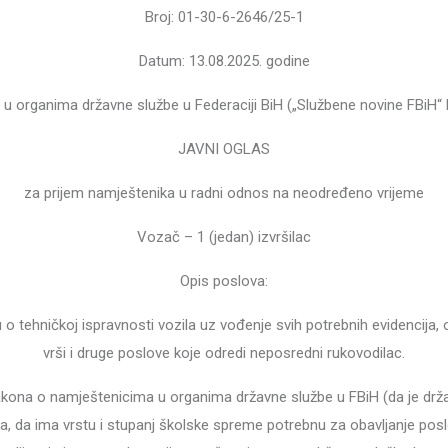
Broj: 01-30-6-2646/25-1
Datum: 13.08.2025. godine
nima državne službe u Federaciji BiH („Službene novine FBiH“ br: 4
JAVNI OGLAS
za prijem namještenika u radni odnos na neodređeno vrijeme
Vozač – 1 (jedan) izvršilac
Opis poslova:
u o tehničkoj ispravnosti vozila uz vođenje svih potrebnih evidencij
vrši i druge poslove koje odredi neposredni rukovodilac.
kona o namještenicima u organima državne službe u FBiH (da je držav
 da ima vrstu i stupanj školske spreme potrebnu za obavljanje poslo