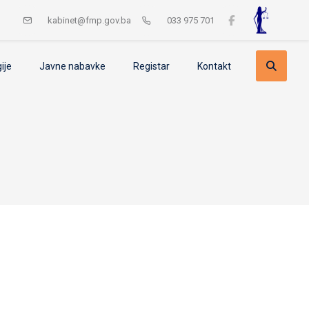
kabinet@fmp.gov.ba
033 975 701
gije
Javne nabavke
Registar
Kontakt