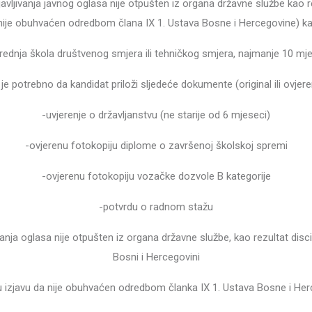
vljivanja javnog oglasa nije otpušten iz organa državne službe kao rez
nije obuhvaćen odredbom člana IX 1. Ustava Bosne i Hercegovine) kand
rednja škola društvenog smjera ili tehničkog smjera, najmanje 10 mjes
 je potrebno da kandidat priloži sljedeće dokumente (original ili ovjere
-uvjerenje o državljanstvu (ne starije od 6 mjeseci)
-ovjerenu fotokopiju diplome o završenoj školskoj spremi
-ovjerenu fotokopiju vozačke dozvole B kategorije
-potvrdu o radnom stažu
vanja oglasa nije otpušten iz organa državne službe, kao rezultat disc
Bosni i Hercegovini
u izjavu da nije obuhvaćen odredbom članka IX 1. Ustava Bosne i Her