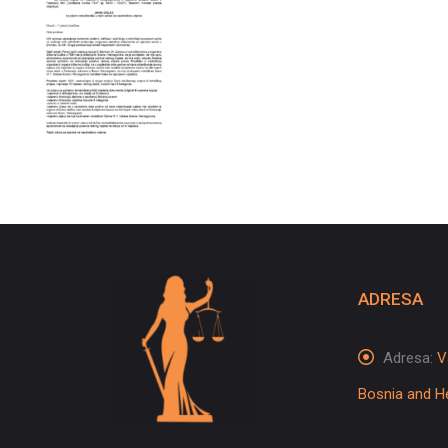
ADRESA
Adresa:
V
Bosnia and H