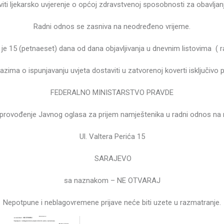
viti ljekarsko uvjerenje o općoj zdravstvenoj sposobnosti za obavljan
Radni odnos se zasniva na neodređeno vrijeme.
je 15 (petnaeset) dana od dana objavljivanja u dnevnim listovima ( r
azima o ispunjavanju uvjeta dostaviti u zatvorenoj koverti isključivo
FEDERALNO MINISTARSTVO PRAVDE
đenje Javnog oglasa za prijem namještenika u radni odnos na 
Ul. Valtera Perića 15
SARAJEVO
sa naznakom – NE OTVARAJ
Nepotpune i neblagovremene prijave neće biti uzete u razmatranje.