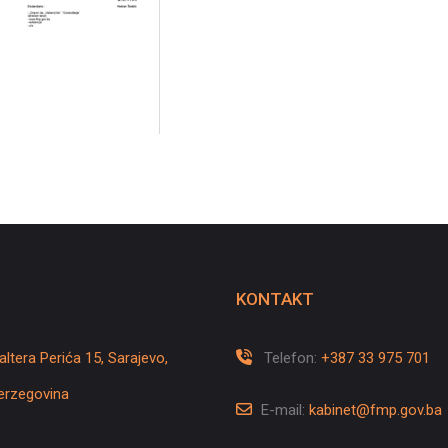
KONTAKT
altera Perića 15, Sarajevo,
Telefon:
+387 33 975 701
erzegovina
E-mail:
kabinet@fmp.gov.ba