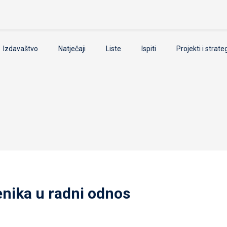
Izdavaštvo
Natječaji
Liste
Ispiti
Projekti i strate
enika u radni odnos