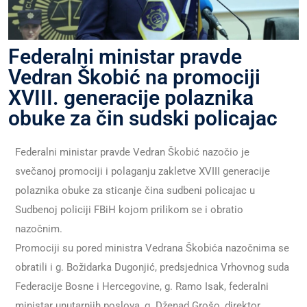
Federalni ministar pravde
Vedran Škobić na promociji
XVIII. generacije polaznika
obuke za čin sudski policajac
Federalni ministar pravde Vedran Škobić nazočio je
svečanoj promociji i polaganju zakletve XVIII generacije
polaznika obuke za sticanje čina sudbeni policajac u
Sudbenoj policiji FBiH kojom prilikom se i obratio
nazočnim.
Promociji su pored ministra Vedrana Škobića nazočnima se
obratili i g. Božidarka Dugonjić, predsjednica Vrhovnog suda
Federacije Bosne i Hercegovine, g. Ramo Isak, federalni
ministar unutarnjih poslova, g. Dženad Grošo, direktor