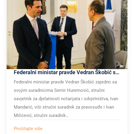
Federalni ministar pravde Vedran Škobić sudjelovao je na regionalnoj konferenciji pod nazivom „Uloga Notara u Gospodarskom pravu“ održanoj u Tirani
Federalni ministar pravde Vedran Škobić zajedno sa
svojim suradnicima Semir Huremović, stručni
savjetnik za djelatnosti notarijata i odvjetništva, Ivan
Mandarić, viši stručni suradnik za pravosuđe i Ivan
Milićević, stručni suradnik…
Pročitajte više