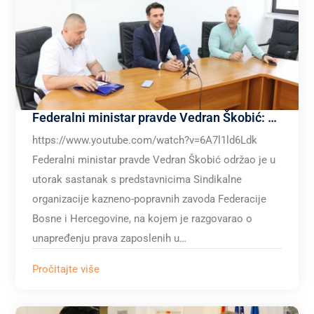
Federalni ministar pravde Vedran Škobić: Ministarstvo prepoznalo nedostatke sustava; Sindikat pozdravlja inicijativu
https://www.youtube.com/watch?v=6A7l1ld6Ldk
Federalni ministar pravde Vedran Škobić održao je u
utorak sastanak s predstavnicima Sindikalne
organizacije kazneno-popravnih zavoda Federacije
Bosne i Hercegovine, na kojem je razgovarao o
unapređenju prava zaposlenih u…
Pročitajte više