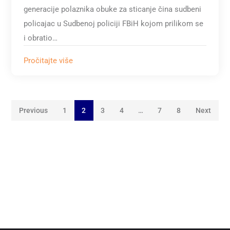
generacije polaznika obuke za sticanje čina sudbeni
policajac u Sudbenoj policiji FBiH kojom prilikom se
i obratio…
Pročitajte više
Previous
1
2
3
4
…
7
8
Next