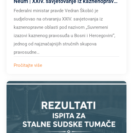
Neum | XXIV. savjetovanje iz kaznenopravne oblasti
Federalni ministar pravde Vedran Škobić je
sudjelovao na otvaranju XXIV. savjetovanja iz
kaznenopravne oblasti pod nazivom „Suvremeni
izazovi kaznenog pravosuđa u Bosni i Hercegovini“,
jednog od najznačajnijih stručnih skupova
pravosudne…
Pročitajte više