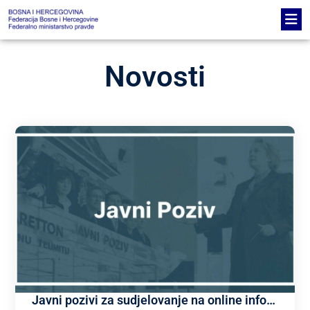
Novosti
Javni pozivi za sudjelovanje na online informativnoj sesiji u okviru programa „Građani, jednakost, prava i vrijednosti“, (CERV) 2021. – 2027.