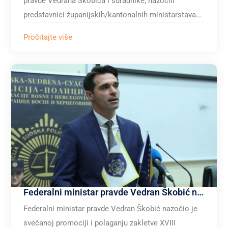
pravde Vedrana Škobića i suradnike, nazočili
predstavnici županijskih/kantonalnih ministarstava…
Pročitajte više
Federalni ministar pravde Vedran Škobić na promociji XVIII. generacije polaznika obuke za čin sudski policajac
Federalni ministar pravde Vedran Škobić nazočio je
svečanoj promociji i polaganju zakletve XVIII