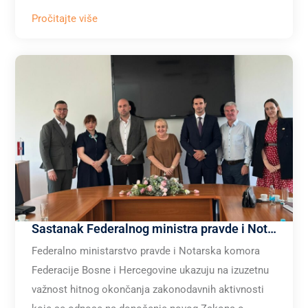
Pročitajte više
Sastanak Federalnog ministra pravde i Notarske komore F BiH o usvajanju Zakona o notarskoj službi F BiH i seta pratećih zakona
Federalno ministarstvo pravde i Notarska komora
Federacije Bosne i Hercegovine ukazuju na izuzetnu
važnost hitnog okončanja zakonodavnih aktivnosti