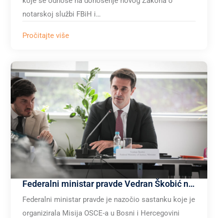
koje se odnose na donošenje novog Zakona o
notarskoj službi FBiH i…
Pročitajte više
Federalni ministar pravde Vedran Škobić nazočio je sastanku Misije OSCE-a u Bosni i Hercegovini (Misija) i UN Women u Bosni i Hercegovini
Federalni ministar pravde je nazočio sastanku koje je
organizirala Misija OSCE-a u Bosni i Hercegovini