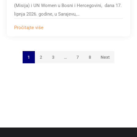
(Misija) i UN Women u Bosni i Hercegovini, dana 17.
lipnja 2026. godine, u Sarajevu,…
Pročitajte više
1
2
3
…
7
8
Next