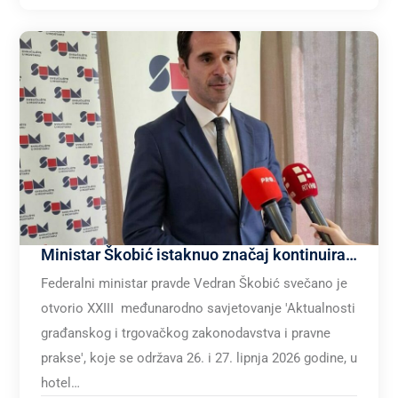
Ministar Škobić istaknuo značaj kontinuiranog dijaloga između akademske zajednice i izvršne \ zakonodavne vlasti u procesu izrade prijedloga zakonskih rješenja
Federalni ministar pravde Vedran Škobić svečano je
otvorio XXIII međunarodno savjetovanje 'Aktualnosti
građanskog i trgovačkog zakonodavstva i pravne
prakse', koje se održava 26. i 27. lipnja 2026 godine, u
hotel…